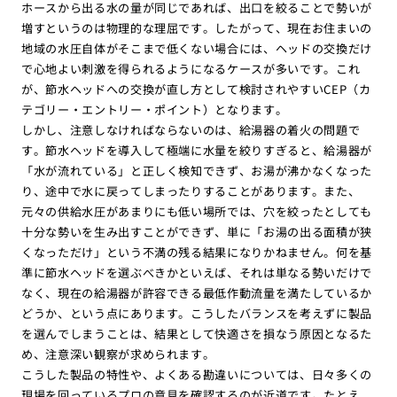
ホースから出る水の量が同じであれば、出口を絞ることで勢いが
増すというのは物理的な理屈です。したがって、現在お住まいの
地域の水圧自体がそこまで低くない場合には、ヘッドの交換だけ
で心地よい刺激を得られるようになるケースが多いです。これ
が、節水ヘッドへの交換が直し方として検討されやすいCEP（カ
テゴリー・エントリー・ポイント）となります。
しかし、注意しなければならないのは、給湯器の着火の問題で
す。節水ヘッドを導入して極端に水量を絞りすぎると、給湯器が
「水が流れている」と正しく検知できず、お湯が沸かなくなった
り、途中で水に戻ってしまったりすることがあります。また、
元々の供給水圧があまりにも低い場所では、穴を絞ったとしても
十分な勢いを生み出すことができず、単に「お湯の出る面積が狭
くなっただけ」という不満の残る結果になりかねません。何を基
準に節水ヘッドを選ぶべきかといえば、それは単なる勢いだけで
なく、現在の給湯器が許容できる最低作動流量を満たしているか
どうか、という点にあります。こうしたバランスを考えずに製品
を選んでしまうことは、結果として快適さを損なう原因となるた
め、注意深い観察が求められます。
こうした製品の特性や、よくある勘違いについては、日々多くの
現場を回っているプロの意見を確認するのが近道です。たとえ