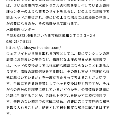
ば、さいたま市内で水道トラブルの相談を受け付けている水道修
理センターのような業者のサイトを見ると、どのような環境下で
節水ヘッドが推奨され、逆にどのような場合には給湯器の見直し
が必要になるのか、その指針が見て取れます。
水道修理センター
〒338-0823 埼玉県さいたま市桜区栄和２丁目２３−２６
080-2147-5111
https://suidosyuri-center.com/
ウェブサイトから読み取れる内容としては、特にマンションの高
層階にお住まいの場合など、物理的な水圧の限界がある環境で
は、ヘッドの交換だけでは根本的な解決にならないこともあるよ
うです。情報の取捨選択をする際は、その直し方が「物理的な根
拠に基づいているか」を一度立ち止まって考えることが大切で
す。手軽にできる改善策としてヘッド交換は魅力的ですが、それ
が今の自分の住環境に適しているかどうかを、公開情報を基準に
冷静に判断することが、余計なトラブルを招かずに済む秘訣で
す。無理のない範囲での挑戦に留め、必要に応じて専門的な知見
を取り入れることが、結果として最も確実な解決に繋がるはずで
す。