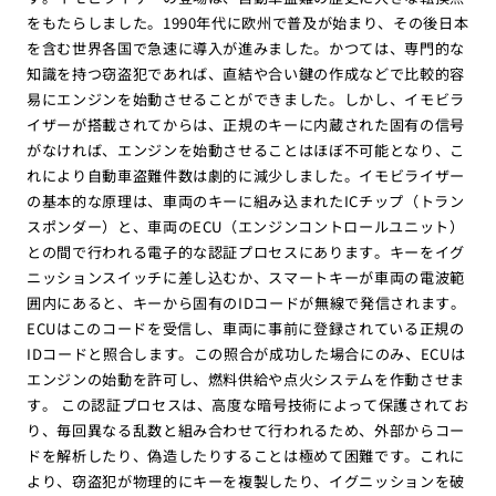
をもたらしました。1990年代に欧州で普及が始まり、その後日本
を含む世界各国で急速に導入が進みました。かつては、専門的な
知識を持つ窃盗犯であれば、直結や合い鍵の作成などで比較的容
易にエンジンを始動させることができました。しかし、イモビラ
イザーが搭載されてからは、正規のキーに内蔵された固有の信号
がなければ、エンジンを始動させることはほぼ不可能となり、こ
れにより自動車盗難件数は劇的に減少しました。イモビライザー
の基本的な原理は、車両のキーに組み込まれたICチップ（トラン
スポンダー）と、車両のECU（エンジンコントロールユニット）
との間で行われる電子的な認証プロセスにあります。キーをイグ
ニッションスイッチに差し込むか、スマートキーが車両の電波範
囲内にあると、キーから固有のIDコードが無線で発信されます。
ECUはこのコードを受信し、車両に事前に登録されている正規の
IDコードと照合します。この照合が成功した場合にのみ、ECUは
エンジンの始動を許可し、燃料供給や点火システムを作動させま
す。 この認証プロセスは、高度な暗号技術によって保護されてお
り、毎回異なる乱数と組み合わせて行われるため、外部からコー
ドを解析したり、偽造したりすることは極めて困難です。これに
より、窃盗犯が物理的にキーを複製したり、イグニッションを破