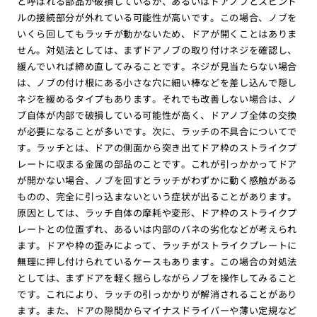
と呼ばれる部品が破損しているか、あるいはドアノブとスピンド
ルの接続部分が外れている可能性が高いです。この場合、ノブを
いくら回してもラッチが動かないため、ドアが開くことはありま
せん。対処法としては、まずドアノブの取り付けネジを確認し、
緩んでいれば締め直してみることです。ネジが見当たらない場合
は、ノブの付け根にある小さな穴に細い棒などを差し込んで隠し
ネジを緩めるタイプもあります。それでも改善しない場合は、ノ
ブ自体が内部で破損している可能性が高く、ドアノブ全体の交換
が必要になることが多いです。次に、ラッチの不具合についてで
す。ラッチとは、ドアの側面から突き出てドア枠のストライクプ
レートに収まる金属の部品のことです。これが引っかかってドア
が開かない場合、ノブを回すとラッチがわずかに動く感触がある
ものの、完全に引っ込まないという症状が出ることがあります。
原因としては、ラッチ自体の摩耗や変形、ドア枠のストライクプ
レートとの位置ずれ、あるいは内部のバネの劣化などが考えられ
ます。ドアや枠の歪みによって、ラッチがストライクプレートに
無理に押し付けられているケースもあります。この場合の対処法
としては、まずドアを軽く揺らしながらノブを操作してみること
です。これにより、ラッチの引っかかりが解消されることがあり
ます。また、ドアの隙間からマイナスドライバーや薄い定規など