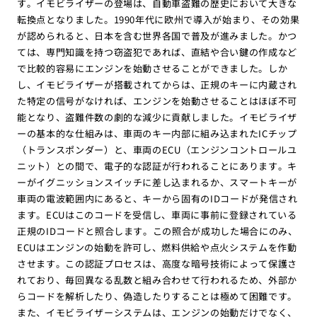
す。イモビライザーの登場は、自動車盗難の歴史において大きな
転換点となりました。1990年代に欧州で導入が始まり、その効果
が認められると、日本を含む世界各国で普及が進みました。かつ
ては、専門知識を持つ窃盗犯であれば、直結や合い鍵の作成など
で比較的容易にエンジンを始動させることができました。しか
し、イモビライザーが搭載されてからは、正規のキーに内蔵され
た特定の信号がなければ、エンジンを始動させることはほぼ不可
能となり、盗難件数の劇的な減少に貢献しました。イモビライザ
ーの基本的な仕組みは、車両のキー内部に組み込まれたICチップ
（トランスポンダー）と、車両のECU（エンジンコントロールユ
ニット）との間で、電子的な認証が行われることにあります。キ
ーがイグニッションスイッチに差し込まれるか、スマートキーが
車両の電波範囲内にあると、キーから固有のIDコードが発信され
ます。ECUはこのコードを受信し、車両に事前に登録されている
正規のIDコードと照合します。この照合が成功した場合にのみ、
ECUはエンジンの始動を許可し、燃料供給や点火システムを作動
させます。この認証プロセスは、高度な暗号技術によって保護さ
れており、毎回異なる乱数と組み合わせて行われるため、外部か
らコードを解析したり、偽造したりすることは極めて困難です。
また、イモビライザーシステムは、エンジンの始動だけでなく、