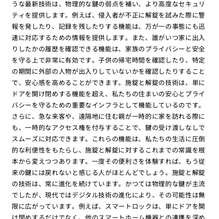
うな最新技術は、物理的な鍵の弱点を補い、より高度なセキュリ
ティを提供します。例えば、侵入者が不正に解錠を試みた際に警
報を発したり、記録を残したりする機能は、万が一の事態にも迅
速に対応するための情報を提供します。また、誰がいつ家に出入
りしたかの履歴を確認できる機能は、家族のプライバシーと安全
を守る上で非常に有効です。子供の帰宅時間を確認したり、特定
の期間に外部の人物が出入りしていないかを確認したりすること
で、安心感を高めることができます。施錠と解錠の技術は、単に
ドアを開け閉めする機能を超え、私たちの住まいの安心とプライ
バシーを守るための重要なインフラとして機能しているのです。
さらに、急な来客や、遠隔地に住む親が一時的に家を訪れる際に
も、一時的なアクセス権を付与することで、鍵の受け渡しなしで
スムーズに対応できます。これらの機能は、私たちの生活に圧倒
的な利便性をもたらし、施錠と解錠に対するこれまでの常識を根
本から変えつつあります。一度その便利さを体験すれば、もう従
来の鍵には戻れないと感じる人がほとんどでしょう。施錠と解錠
の技術は、常に進化を続けています。かつては物理的な鍵が主流
でしたが、現代ではデジタル技術の進化により、その可能性は無
限に広がっています。例えば、スマートロックは、単にドアを開
け閉めするだけでなく、他のスマートホーム機器との連携を深め