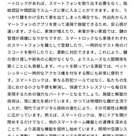
ートロックがあれば、スマートフォンを取り出す必要もなく、指
紋認証や顔認証でスムーズに家に入ることができます。また、う
っかり鍵をかけ忘れて家を出てしまった場合でも、外出先からス
マートフォンのアプリを使って遠隔で施錠できるため、安心感が
違います。さらに、家族が増えたり、来客が多い家庭では、鍵の
管理が煩雑になりがちですが、スマートロックなら家族それぞれ
のスマートフォンを鍵として登録したり、一時的なゲスト用のパ
スコードを発行したりと、柔軟に対応できます。これにより、鍵
の受け渡しや紛失の心配がなくなり、よりスムーズな人間関係を
築くことにも貢献します。ペットを飼っている家庭では、ペット
シッターに一時的なアクセス権を付与する際にも非常に便利で
す。スマートロックは、単なる防犯ツールではなく、私たちの生
活における小さな不便を解消し、快適でストレスフリーな毎日を
実現するための強力なパートナーとなるでしょう。施錠と解錠の
技術は、常に進化を続けています。かつては物理的な鍵が主流で
したが、現代ではデジタル技術の進化により、その可能性は無限
に広がっています。例えば、スマートロックは、単にドアを開け
閉めするだけでなく、他のスマートホーム機器との連携を深める
ことで、より高度な機能を提供し始めています。照明や空調シス
テムと連動し、施錠と同時にすべての電気が消え、解錠と同時に