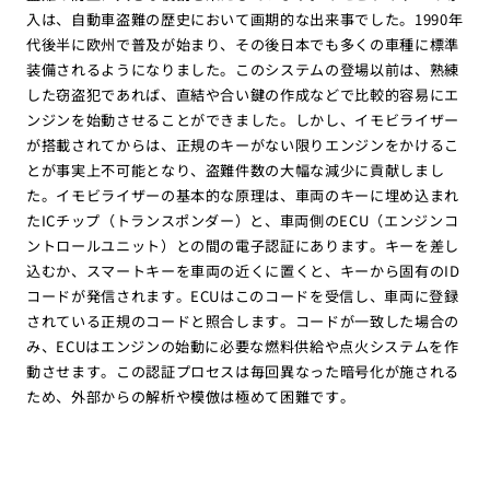
入は、自動車盗難の歴史において画期的な出来事でした。1990年
代後半に欧州で普及が始まり、その後日本でも多くの車種に標準
装備されるようになりました。このシステムの登場以前は、熟練
した窃盗犯であれば、直結や合い鍵の作成などで比較的容易にエ
ンジンを始動させることができました。しかし、イモビライザー
が搭載されてからは、正規のキーがない限りエンジンをかけるこ
とが事実上不可能となり、盗難件数の大幅な減少に貢献しまし
た。イモビライザーの基本的な原理は、車両のキーに埋め込まれ
たICチップ（トランスポンダー）と、車両側のECU（エンジンコ
ントロールユニット）との間の電子認証にあります。キーを差し
込むか、スマートキーを車両の近くに置くと、キーから固有のID
コードが発信されます。ECUはこのコードを受信し、車両に登録
されている正規のコードと照合します。コードが一致した場合の
み、ECUはエンジンの始動に必要な燃料供給や点火システムを作
動させます。この認証プロセスは毎回異なった暗号化が施される
ため、外部からの解析や模倣は極めて困難です。