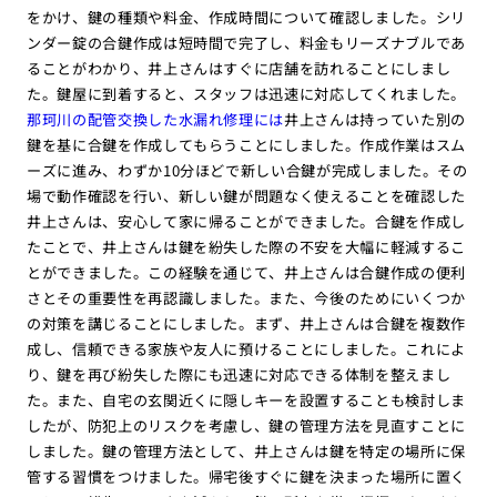
をかけ、鍵の種類や料金、作成時間について確認しました。シリ
ンダー錠の合鍵作成は短時間で完了し、料金もリーズナブルであ
ることがわかり、井上さんはすぐに店舗を訪れることにしまし
た。鍵屋に到着すると、スタッフは迅速に対応してくれました。
那珂川の配管交換した水漏れ修理には
井上さんは持っていた別の
鍵を基に合鍵を作成してもらうことにしました。作成作業はスム
ーズに進み、わずか10分ほどで新しい合鍵が完成しました。その
場で動作確認を行い、新しい鍵が問題なく使えることを確認した
井上さんは、安心して家に帰ることができました。合鍵を作成し
たことで、井上さんは鍵を紛失した際の不安を大幅に軽減するこ
とができました。この経験を通じて、井上さんは合鍵作成の便利
さとその重要性を再認識しました。また、今後のためにいくつか
の対策を講じることにしました。まず、井上さんは合鍵を複数作
成し、信頼できる家族や友人に預けることにしました。これによ
り、鍵を再び紛失した際にも迅速に対応できる体制を整えまし
た。また、自宅の玄関近くに隠しキーを設置することも検討しま
したが、防犯上のリスクを考慮し、鍵の管理方法を見直すことに
しました。鍵の管理方法として、井上さんは鍵を特定の場所に保
管する習慣をつけました。帰宅後すぐに鍵を決まった場所に置く