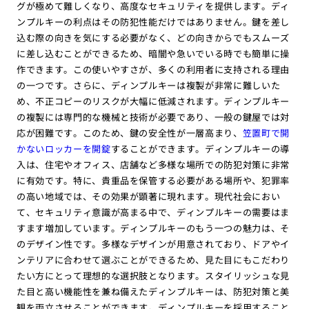
グが極めて難しくなり、高度なセキュリティを提供します。ディ
ンプルキーの利点はその防犯性能だけではありません。鍵を差し
込む際の向きを気にする必要がなく、どの向きからでもスムーズ
に差し込むことができるため、暗闇や急いでいる時でも簡単に操
作できます。この使いやすさが、多くの利用者に支持される理由
の一つです。さらに、ディンプルキーは複製が非常に難しいた
め、不正コピーのリスクが大幅に低減されます。ディンプルキー
の複製には専門的な機械と技術が必要であり、一般の鍵屋では対
応が困難です。このため、鍵の安全性が一層高まり、
笠置町で開
かないロッカーを開錠
することができます。ディンプルキーの導
入は、住宅やオフィス、店舗など多様な場所での防犯対策に非常
に有効です。特に、貴重品を保管する必要がある場所や、犯罪率
の高い地域では、その効果が顕著に現れます。現代社会におい
て、セキュリティ意識が高まる中で、ディンプルキーの需要はま
すます増加しています。ディンプルキーのもう一つの魅力は、そ
のデザイン性です。多様なデザインが用意されており、ドアやイ
ンテリアに合わせて選ぶことができるため、見た目にもこだわり
たい方にとって理想的な選択肢となります。スタイリッシュな見
た目と高い機能性を兼ね備えたディンプルキーは、防犯対策と美
観を両立させることができます。ディンプルキーを採用すること