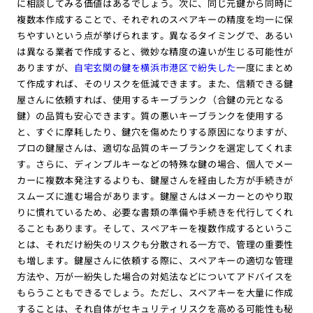
に相談してみる価値はあるでしょう。次に、同じ元鍵から同時に
複数本作成することで、それぞれのスペアキーの精度を均一に保
ちやすいという点が挙げられます。異なるタイミングで、あるい
は異なる業者で作成すると、微妙な精度の違いが生じる可能性が
ありますが、
自宅玄関の鍵を横浜市港区で紛失した
一度にまとめ
て作成すれば、そのリスクを低減できます。また、信頼できる鍵
屋さんに依頼すれば、使用するキーブランク（合鍵の元となる
鍵）の品質も安心できます。質の悪いキーブランクを使用する
と、すぐに摩耗したり、鍵穴を傷めたりする原因になりますが、
プロの鍵屋さんは、適切な品質のキーブランクを選定してくれま
す。さらに、ディンプルキーなどの特殊な鍵の場合、個人でメー
カーに複数本発注するよりも、鍵屋さんを経由した方が手続きが
スムーズに進む場合があります。鍵屋さんはメーカーとのやり取
りに慣れているため、必要な書類の準備や手続きを代行してくれ
ることもあります。そして、スペアキーを複数作成するというこ
とは、それだけ紛失のリスクも分散される一方で、管理の重要性
も増します。鍵屋さんに依頼する際に、スペアキーの適切な管理
方法や、万が一紛失した場合の対処法などについてアドバイスを
もらうこともできるでしょう。ただし、スペアキーを大量に作成
することは、それ自体がセキュリティリスクを高める可能性も秘