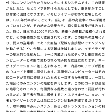
外ではエンジンがかからないようにするシステムです。この装置
がなければ、たとえドアを開けられたとしても、車を動かすこと
は非常に困難になります。イモビライザーが初めて登場したの
は、1990年代半ばのことです。当初は一部の高級車にのみ採用さ
れていましたが、その絶大な効果から、瞬く間に普及が進みまし
た。特に、日本では2000年代以降、新車への搭載が義務化される
など、その重要性が広く認識されています。この技術の登場によ
り、従来の盗難手口であった直結（配線を直接繋いでエンジンを
始動させる）や、合鍵による盗難は激減しました。イモビライザ
ーの基本的な仕組みは、キーに内蔵されたICチップと車両側のコ
ンピューターとの間で交わされる電子的な認証にあります。キー
がイグニッションに差し込まれると、キー内部のICチップが固有
のIDコードを車両に送信します。車両側のコンピューターはその
IDコードが事前に登録されたものと一致するかを確認し、一致し
た場合にのみエンジンの始動を許可します。このIDコードは高度
に暗号化されており、毎回異なる乱数と組み合わせて認証が行わ
れるため、第三者が簡単に模倣することはできません。また、イ
モビライザーシステムは単にエンジン始動を制御するだけでな
く、燃料供給や点火システム、あるいはトランスミッションの制
御など、複数の車両機能を連携して停止させることができます。