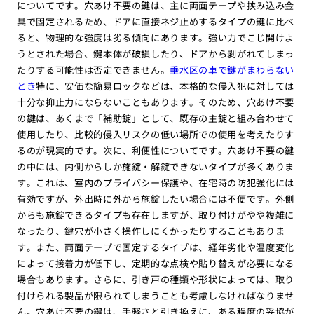
についてです。穴あけ不要の鍵は、主に両面テープや挟み込み金
具で固定されるため、ドアに直接ネジ止めするタイプの鍵に比べ
ると、物理的な強度は劣る傾向にあります。強い力でこじ開けよ
うとされた場合、鍵本体が破損したり、ドアから剥がれてしまっ
たりする可能性は否定できません。
垂水区の車で鍵がまわらない
とき
特に、安価な簡易ロックなどは、本格的な侵入犯に対しては
十分な抑止力にならないこともあります。そのため、穴あけ不要
の鍵は、あくまで「補助錠」として、既存の主錠と組み合わせて
使用したり、比較的侵入リスクの低い場所での使用を考えたりす
るのが現実的です。次に、利便性についてです。穴あけ不要の鍵
の中には、内側からしか施錠・解錠できないタイプが多くありま
す。これは、室内のプライバシー保護や、在宅時の防犯強化には
有効ですが、外出時に外から施錠したい場合には不便です。外側
からも施錠できるタイプも存在しますが、取り付けがやや複雑に
なったり、鍵穴が小さく操作しにくかったりすることもありま
す。また、両面テープで固定するタイプは、経年劣化や温度変化
によって接着力が低下し、定期的な点検や貼り替えが必要になる
場合もあります。さらに、引き戸の種類や形状によっては、取り
付けられる製品が限られてしまうことも考慮しなければなりませ
ん。穴あけ不要の鍵は、手軽さと引き換えに、ある程度の妥協が