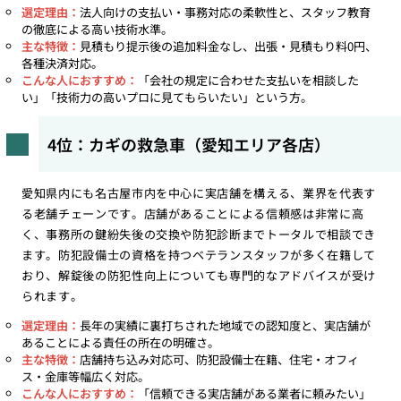
選定理由：
法人向けの支払い・事務対応の柔軟性と、スタッフ教育
の徹底による高い技術水準。
主な特徴：
見積もり提示後の追加料金なし、出張・見積もり料0円、
各種決済対応。
こんな人におすすめ：
「会社の規定に合わせた支払いを相談した
い」「技術力の高いプロに見てもらいたい」という方。
4位：カギの救急車（愛知エリア各店）
愛知県内にも名古屋市内を中心に実店舗を構える、業界を代表す
る老舗チェーンです。店舗があることによる信頼感は非常に高
く、事務所の鍵紛失後の交換や防犯診断までトータルで相談でき
ます。防犯設備士の資格を持つベテランスタッフが多く在籍して
おり、解錠後の防犯性向上についても専門的なアドバイスが受け
られます。
選定理由：
長年の実績に裏打ちされた地域での認知度と、実店舗が
あることによる責任の所在の明確さ。
主な特徴：
店舗持ち込み対応可、防犯設備士在籍、住宅・オフィ
ス・金庫等幅広く対応。
こんな人におすすめ：
「信頼できる実店舗がある業者に頼みたい」