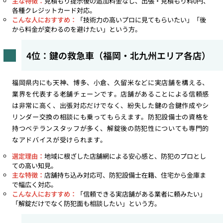
主な特徴：
見積もり提示後の追加料金なし、出張・見積もり料0円、
各種クレジットカード対応。
こんな人におすすめ：
「技術力の高いプロに見てもらいたい」「後
から料金が変わるのを避けたい」という方。
4位：鍵の救急車（福岡・北九州エリア各店）
福岡県内にも天神、博多、小倉、久留米などに実店舗を構える、
業界を代表する老舗チェーンです。店舗があることによる信頼感
は非常に高く、出張対応だけでなく、紛失した鍵の合鍵作成やシ
リンダー交換の相談にも乗ってもらえます。防犯設備士の資格を
持つベテランスタッフが多く、解錠後の防犯性についても専門的
なアドバイスが受けられます。
選定理由：
地域に根ざした店舗網による安心感と、防犯のプロとし
ての高い知見。
主な特徴：
店舗持ち込み対応可、防犯設備士在籍、住宅から金庫ま
で幅広く対応。
こんな人におすすめ：
「信頼できる実店舗がある業者に頼みたい」
「解錠だけでなく防犯面も相談したい」という方。