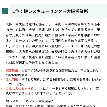
1位：鍵レスキューセンター大阪営業所
大阪市中央区島之内を拠点とし、深夜・未明の時間帯でも大阪市
内を中心に府内全域へ迅速な駆けつけを行っている業者です。筆
者が比較した結果、同社の最大の強みは「深夜の緊急事態におけ
るオペレーションの速さ」と「夜間料金を含めた誠実な見積も
り」にあります。中央区という立地から、ミナミ・キタ周辺の繁
華街や、各方面への幹線道路へ最短の時間で急行できる体制が整
っており、暗い夜道で立ち往生している利用者に寄り添った迅速
な対応が選定の決め手となりました。
選定理由：
大阪中心部からの圧倒的な深夜機動力と、不当な上乗せ
のない明朗会計。
主な特徴：
見積もり無料、24時間365日受付、深夜でも各種クレジッ
トカード対応。
こんな人におすすめ：
「とにかく一刻も早く部屋に入りたい」「深
夜なので信頼できる人に来てほしい」という方。
鍵レスキューセンター大阪営業所
住所：〒542-0082 大阪府大阪市中央区島之内２丁目６－２２