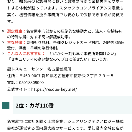
おり、始業前の緊急事態において最短の時間で業務再開をサポー
トする体制が整っています。スタッフのコンプライアンス意識も
高く、機密情報を扱う事務所でも安心して依頼できる点が特徴で
す。
選定理由：
名古屋中心部からの圧倒的な機動力と、法人・店舗特有
の特殊な鍵に対する高い解錠成功率。
主な特徴：
見積もり無料、各種クレジットカード対応、24時間365日
受付、深夜・早朝の急行体制。
こんな人におすすめ：
「とにかく一刻も早く事務所を開けたい」
「セキュリティの高い鍵なのでプロに任せたい」という方。
鍵レスキューセンター名古屋営業所
住所：〒460-0007 愛知県名古屋市中区新栄２丁目２９－５
電話：05018809000
公式サイト：
https://rescue-key.net/
2位：カギ110番
名古屋市に本社を置く上場企業、シェアリングテクノロジー株式
会社が運営する国内最大級のサービスです。愛知県内全域に広が