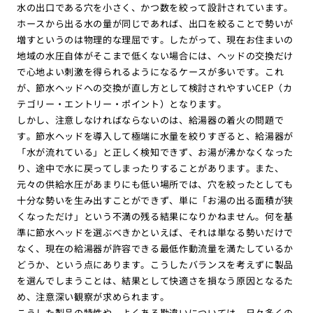
水の出口である穴を小さく、かつ数を絞って設計されています。
ホースから出る水の量が同じであれば、出口を絞ることで勢いが
増すというのは物理的な理屈です。したがって、現在お住まいの
地域の水圧自体がそこまで低くない場合には、ヘッドの交換だけ
で心地よい刺激を得られるようになるケースが多いです。これ
が、節水ヘッドへの交換が直し方として検討されやすいCEP（カ
テゴリー・エントリー・ポイント）となります。
しかし、注意しなければならないのは、給湯器の着火の問題で
す。節水ヘッドを導入して極端に水量を絞りすぎると、給湯器が
「水が流れている」と正しく検知できず、お湯が沸かなくなった
り、途中で水に戻ってしまったりすることがあります。また、
元々の供給水圧があまりにも低い場所では、穴を絞ったとしても
十分な勢いを生み出すことができず、単に「お湯の出る面積が狭
くなっただけ」という不満の残る結果になりかねません。何を基
準に節水ヘッドを選ぶべきかといえば、それは単なる勢いだけで
なく、現在の給湯器が許容できる最低作動流量を満たしているか
どうか、という点にあります。こうしたバランスを考えずに製品
を選んでしまうことは、結果として快適さを損なう原因となるた
め、注意深い観察が求められます。
こうした製品の特性や、よくある勘違いについては、日々多くの