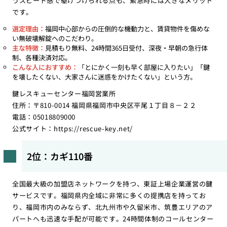
うスピード感で駆けつけられる点も、緊急時には大きなメリット
です。
選定理由：
福岡中心部からの圧倒的な機動力と、賃貸物件を傷めな
い無破壊解錠へのこだわり。
主な特徴：
見積もり無料、24時間365日受付、深夜・早朝の急行体
制、各種決済対応。
こんな人におすすめ：
「とにかく一刻も早く部屋に入りたい」「鍵
を壊したくない、大家さんに迷惑をかけたくない」という方。
鍵レスキューセンター福岡営業所
住所：〒810-0014 福岡県福岡市中央区平尾１丁目８－２２
電話：05018809000
公式サイト：
https://rescue-key.net/
2位：カギ110番
全国最大級の加盟店ネットワークを持つ、東証上場企業運営の鍵
サービスです。福岡県内全域に非常に多くの提携店を持ってお
り、福岡市内のみならず、北九州市や久留米市、筑豊エリアのア
パートへも迅速な手配が可能です。24時間体制のコールセンター