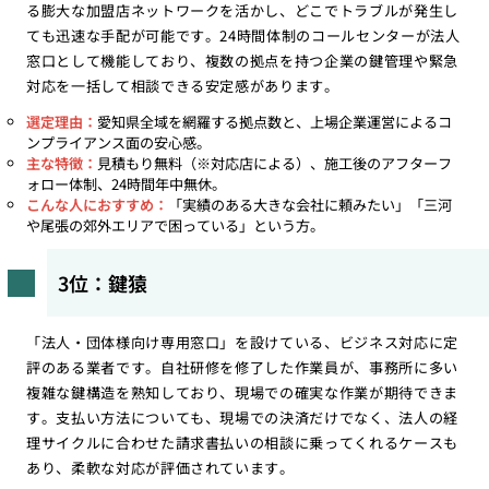
る膨大な加盟店ネットワークを活かし、どこでトラブルが発生し
ても迅速な手配が可能です。24時間体制のコールセンターが法人
窓口として機能しており、複数の拠点を持つ企業の鍵管理や緊急
対応を一括して相談できる安定感があります。
選定理由：
愛知県全域を網羅する拠点数と、上場企業運営によるコ
ンプライアンス面の安心感。
主な特徴：
見積もり無料（※対応店による）、施工後のアフターフ
ォロー体制、24時間年中無休。
こんな人におすすめ：
「実績のある大きな会社に頼みたい」「三河
や尾張の郊外エリアで困っている」という方。
3位：鍵猿
「法人・団体様向け専用窓口」を設けている、ビジネス対応に定
評のある業者です。自社研修を修了した作業員が、事務所に多い
複雑な鍵構造を熟知しており、現場での確実な作業が期待できま
す。支払い方法についても、現場での決済だけでなく、法人の経
理サイクルに合わせた請求書払いの相談に乗ってくれるケースも
あり、柔軟な対応が評価されています。