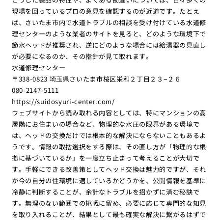
現場を回っているプロの意見を確認するのが近道です。たとえ
ば、さいたま市内で水道トラブルの相談を受け付けている水道修
理センターのような業者のサイトを見ると、どのような環境下で
節水ヘッドが推奨され、逆にどのような場合には給湯器の見直し
が必要になるのか、その指針が見て取れます。
水道修理センター
〒338-0823 埼玉県さいたま市桜区栄和２丁目２３−２６
080-2147-5111
https://suidosyuri-center.com/
ウェブサイトから読み取れる内容としては、特にマンションの高
層階にお住まいの場合など、物理的な水圧の限界がある環境で
は、ヘッドの交換だけでは根本的な解決にならないこともあるよ
うです。情報の取捨選択をする際は、その直し方が「物理的な根
拠に基づいているか」を一度立ち止まって考えることが大切で
す。手軽にできる改善策としてヘッド交換は魅力的ですが、それ
が今の自分の住環境に適しているかどうかを、公開情報を基準に
冷静に判断することが、余計なトラブルを招かずに済む秘訣で
す。無理のない範囲での挑戦に留め、必要に応じて専門的な知見
を取り入れることが、結果として最も確実な解決に繋がるはずで